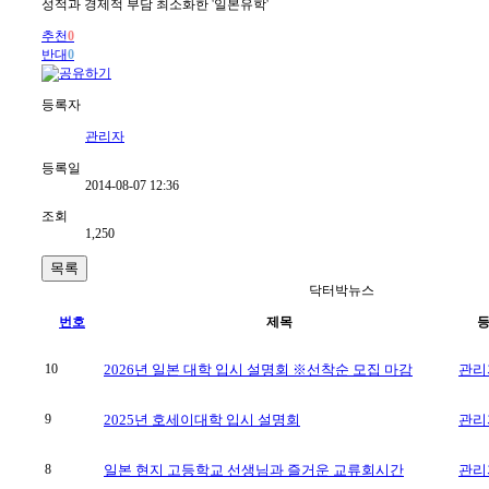
성적과 경제적 부담 최소화한 '일본유학'
추천
0
반대
0
등록자
관리자
등록일
2014-08-07 12:36
조회
1,250
목록
닥터박뉴스
번호
제목
10
2026년 일본 대학 입시 설명회 ※선착순 모집 마감
관리
9
2025년 호세이대학 입시 설명회
관리
8
일본 현지 고등학교 선생님과 즐거운 교류회시간
관리