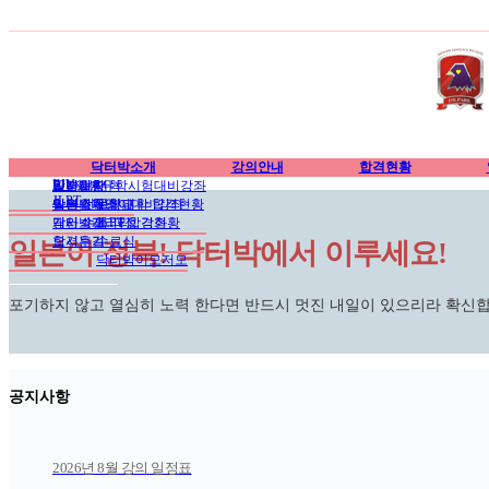
닥터박소개
강의안내
합격현황
EJU
인사말/연혁
EJU일본유학시험대비강좌
합격현황
일본대학
공지사항
JLPT
학원소개
일본유학영어대비강좌
일본 전문학교
닥터박뉴스
일본대학 합격현황
강사소개
개인 수업 과정 강좌
닥터박갤러리
JLPT 합격현황
오시는길
합격후기
수료식
일본어 정복! 닥터박에서 이루세요!
닥터박이모저모
포기하지 않고 열심히 노력 한다면 반드시 멋진 내일이 있으리라 확신합
공지사항
2026년 8월 강의 일정표