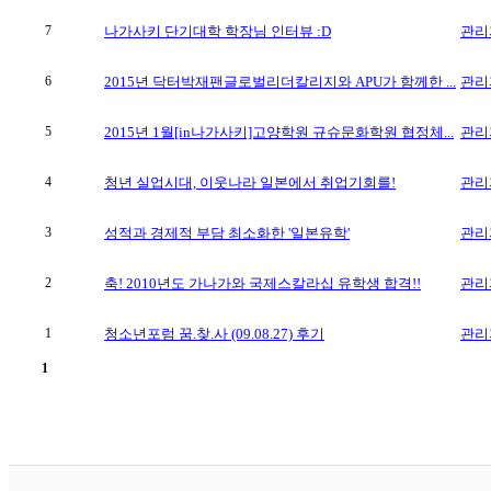
7
나가사키 단기대학 학장님 인터뷰 :D
관리
6
2015년 닥터박재팬글로벌리더칼리지와 APU가 함께한 ...
관리
5
2015년 1월[in나가사키]고양학원 규슈문화학원 협정체...
관리
4
청년 실업시대, 이웃나라 일본에서 취업기회를!
관리
3
성적과 경제적 부담 최소화한 '일본유학'
관리
2
축! 2010년도 가나가와 국제스칼라십 유학생 합격!!
관리
1
청소년포럼 꿈.찾.사 (09.08.27) 후기
관리
1